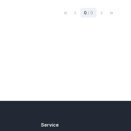
(current)
0
/ 0
Service