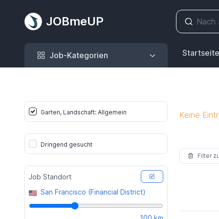
JOBmeUP
Job-Kategorien
Startseit
Job-Kategorien
Garten, Landschaft: Allgemein
Keine Eint
Dringend gesucht
Filter 
Job Standort
San Francisco (Financial District)
100 km