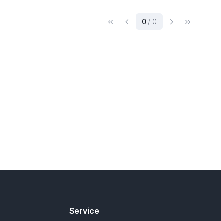
(current)
0
/ 0
Service