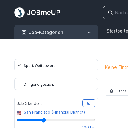
JOBmeUP
Job-Kategorien
Startseit
Job-Kategorien
Sport: Wettbewerb
Keine Eint
Dringend gesucht
Filter 
Job Standort
San Francisco (Financial District)
100 km