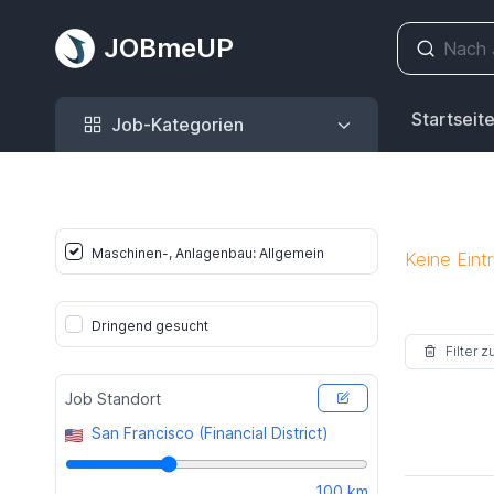
JOBmeUP
Job-Kategorien
Startseit
Job-Kategorien
Maschinen-, Anlagenbau: Allgemein
Keine Eint
Dringend gesucht
Filter 
Job Standort
San Francisco (Financial District)
100 km