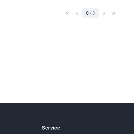
(current)
0
/ 0
Service