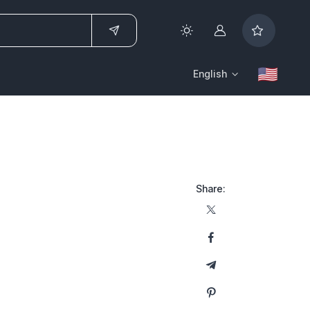
Account
English
Share: